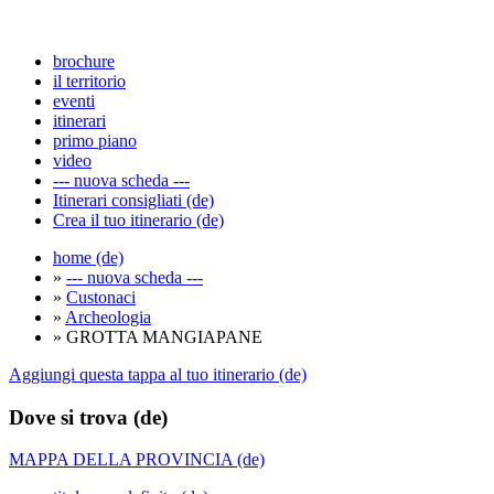
brochure
il territorio
eventi
itinerari
primo piano
video
--- nuova scheda ---
Itinerari consigliati (de)
Crea il tuo itinerario (de)
home (de)
»
--- nuova scheda ---
»
Custonaci
»
Archeologia
» GROTTA MANGIAPANE
Aggiungi questa tappa al tuo itinerario (de)
Dove si trova (de)
MAPPA DELLA PROVINCIA (de)