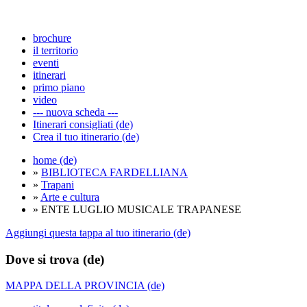
brochure
il territorio
eventi
itinerari
primo piano
video
--- nuova scheda ---
Itinerari consigliati (de)
Crea il tuo itinerario (de)
home (de)
»
BIBLIOTECA FARDELLIANA
»
Trapani
»
Arte e cultura
» ENTE LUGLIO MUSICALE TRAPANESE
Aggiungi questa tappa al tuo itinerario (de)
Dove si trova (de)
MAPPA DELLA PROVINCIA (de)