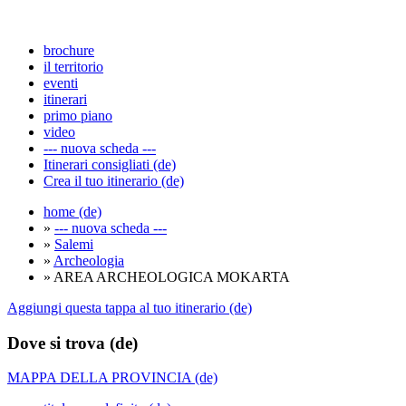
brochure
il territorio
eventi
itinerari
primo piano
video
--- nuova scheda ---
Itinerari consigliati (de)
Crea il tuo itinerario (de)
home (de)
»
--- nuova scheda ---
»
Salemi
»
Archeologia
» AREA ARCHEOLOGICA MOKARTA
Aggiungi questa tappa al tuo itinerario (de)
Dove si trova (de)
MAPPA DELLA PROVINCIA (de)