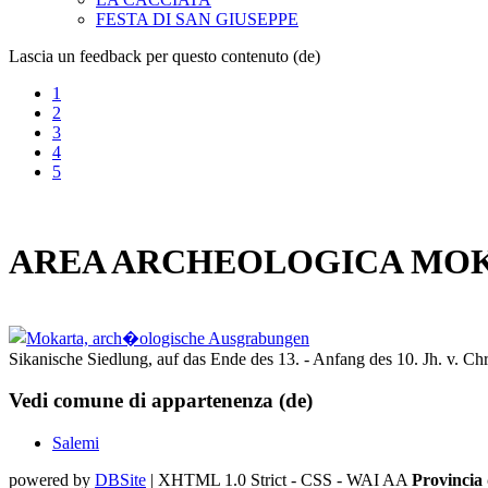
FESTA DI SAN GIUSEPPE
Lascia un feedback per questo contenuto (de)
1
2
3
4
5
AREA ARCHEOLOGICA MO
Sikanische Siedlung, auf das Ende des 13. - Anfang des 10. Jh. v. Chr
Vedi comune di appartenenza (de)
Salemi
powered by
DBSite
| XHTML 1.0 Strict - CSS - WAI AA
Provincia