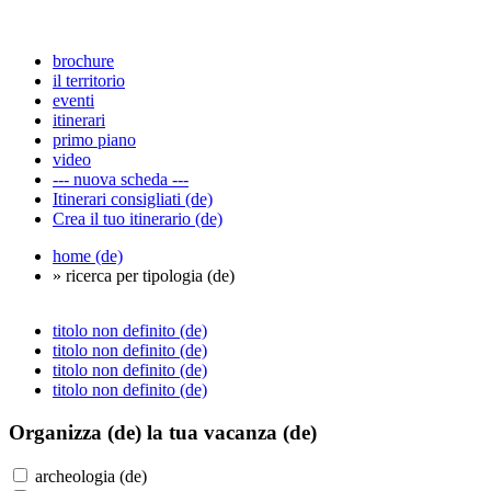
brochure
il territorio
eventi
itinerari
primo piano
video
--- nuova scheda ---
Itinerari consigliati (de)
Crea il tuo itinerario (de)
home (de)
» ricerca per tipologia (de)
titolo non definito (de)
titolo non definito (de)
titolo non definito (de)
titolo non definito (de)
Organizza (de)
la tua vacanza (de)
archeologia (de)