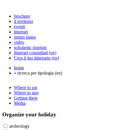
brochure
il territorio
eventi
itinerari
primo piano
video
scholastic tourism
Itinerari consigliati (en)
Crea il tuo itinerario (en)
home
» ricerca per tipologia (en)
Where to eat
Where to stay
Getting there
Media
Organize
your holiday
archeology