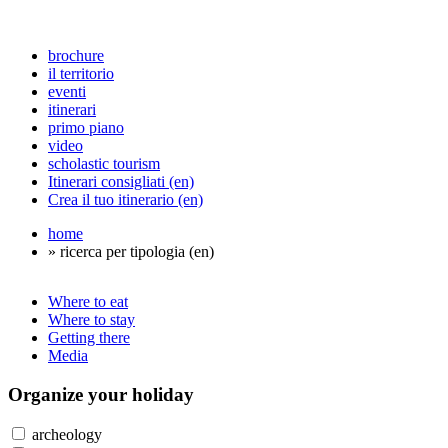
brochure
il territorio
eventi
itinerari
primo piano
video
scholastic tourism
Itinerari consigliati (en)
Crea il tuo itinerario (en)
home
» ricerca per tipologia (en)
Where to eat
Where to stay
Getting there
Media
Organize
your holiday
archeology