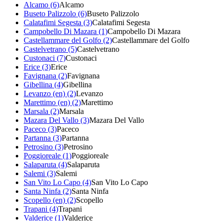
Alcamo (6)
Alcamo
Buseto Palizzolo (6)
Buseto Palizzolo
Calatafimi Segesta (3)
Calatafimi Segesta
Campobello Di Mazara (1)
Campobello Di Mazara
Castellammare del Golfo (2)
Castellammare del Golfo
Castelvetrano (5)
Castelvetrano
Custonaci (7)
Custonaci
Erice (3)
Erice
Favignana (2)
Favignana
Gibellina (4)
Gibellina
Levanzo (en) (2)
Levanzo
Marettimo (en) (2)
Marettimo
Marsala (2)
Marsala
Mazara Del Vallo (3)
Mazara Del Vallo
Paceco (3)
Paceco
Partanna (3)
Partanna
Petrosino (3)
Petrosino
Poggioreale (1)
Poggioreale
Salaparuta (4)
Salaparuta
Salemi (3)
Salemi
San Vito Lo Capo (4)
San Vito Lo Capo
Santa Ninfa (2)
Santa Ninfa
Scopello (en) (2)
Scopello
Trapani (4)
Trapani
Valderice (1)
Valderice