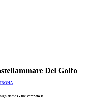
astellammare Del Golfo
ATRONA
igh flames - the vampata is...