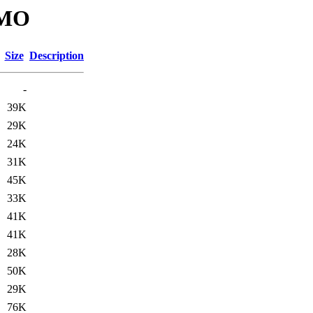
AMO
Size
Description
-
39K
29K
24K
31K
45K
33K
41K
41K
28K
50K
29K
76K