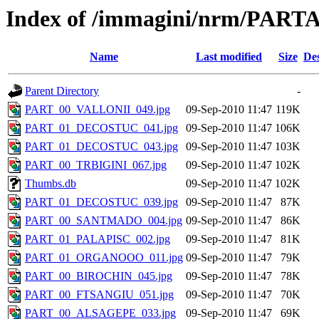
Index of /immagini/nrm/PAR
Name
Last modified
Size
Des
Parent Directory
-
PART_00_VALLONII_049.jpg
09-Sep-2010 11:47
119K
PART_01_DECOSTUC_041.jpg
09-Sep-2010 11:47
106K
PART_01_DECOSTUC_043.jpg
09-Sep-2010 11:47
103K
PART_00_TRBIGINI_067.jpg
09-Sep-2010 11:47
102K
Thumbs.db
09-Sep-2010 11:47
102K
PART_01_DECOSTUC_039.jpg
09-Sep-2010 11:47
87K
PART_00_SANTMADO_004.jpg
09-Sep-2010 11:47
86K
PART_01_PALAPISC_002.jpg
09-Sep-2010 11:47
81K
PART_01_ORGANOOO_011.jpg
09-Sep-2010 11:47
79K
PART_00_BIROCHIN_045.jpg
09-Sep-2010 11:47
78K
PART_00_FTSANGIU_051.jpg
09-Sep-2010 11:47
70K
PART_00_ALSAGEPE_033.jpg
09-Sep-2010 11:47
69K