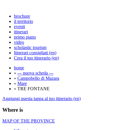
brochure
il territorio
eventi
itinerari
primo piano
video
scholastic tourism
Itinerari consigliati (en)
Crea il tuo itinerario (en)
home
»
--- nuova scheda ---
»
Campobello di Mazara
»
Mare
» TRE FONTANE
Aggiungi questa tappa al tuo itinerario (en)
Where is
MAP OF THE PROVINCE