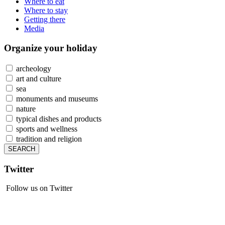
Where to eat
Where to stay
Getting there
Media
Organize
your holiday
archeology
art and culture
sea
monuments and museums
nature
typical dishes and products
sports and wellness
tradition and religion
Twitter
Follow us on Twitter