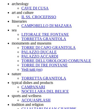
archeology
CAVE DI CUSA
art and culture
IL SS. CROCEFISSO
Itineraries
CAMPOBELLO DI MAZARA
sea
LITORALE TRE FONTANE
TORRETTA GRANITOLA
monuments and museums
TORRE DI CAPO GRANITOLA
PALAZZO DUCALE
PALAZZO ACCARDI
TORRE DELL'OROLOGIO COMUNALE
TORRE DI TRE FONTANE
Vedi tutti (en)
nature
TORRETTA GRANITOLA
typical dishes and products
CAMPANARI
NOCELLARA DEL BELICE
sports and wellness
ACQUASPLASH
tradition and religion
GLI ALTARI DI SAN GIUSEPPE