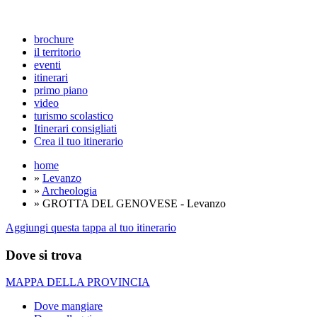
brochure
il territorio
eventi
itinerari
primo piano
video
turismo scolastico
Itinerari consigliati
Crea il tuo itinerario
home
»
Levanzo
»
Archeologia
» GROTTA DEL GENOVESE - Levanzo
Aggiungi questa tappa al tuo itinerario
Dove si trova
MAPPA DELLA PROVINCIA
Dove mangiare