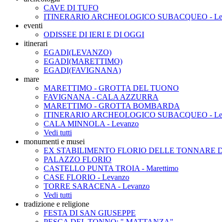
CAVE DI TUFO
ITINERARIO ARCHEOLOGICO SUBACQUEO - Le
eventi
ODISSEE DI IERI E DI OGGI
itinerari
EGADI(LEVANZO)
EGADI(MARETTIMO)
EGADI(FAVIGNANA)
mare
MARETTIMO - GROTTA DEL TUONO
FAVIGNANA - CALA AZZURRA
MARETTIMO - GROTTA BOMBARDA
ITINERARIO ARCHEOLOGICO SUBACQUEO - Le
CALA MINNOLA - Levanzo
Vedi tutti
monumenti e musei
EX STABILIMENTO FLORIO DELLE TONNARE D
PALAZZO FLORIO
CASTELLO PUNTA TROIA - Marettimo
CASE FLORIO - Levanzo
TORRE SARACENA - Levanzo
Vedi tutti
tradizione e religione
FESTA DI SAN GIUSEPPE
PESCA DEL TONNO: " MATTANZA"