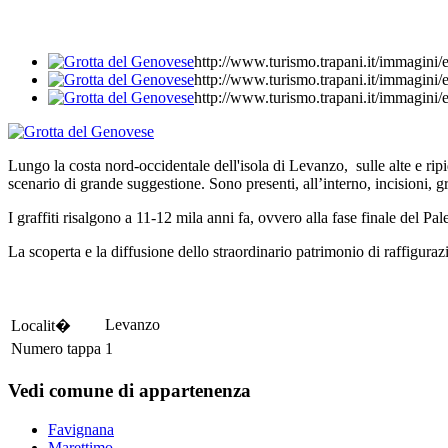
http://www.turismo.trapani.it/imma
http://www.turismo.trapani.it/imma
http://www.turismo.trapani.it/imma
Lungo la costa nord-occidentale dell'isola di Levanzo, sulle alte e rip
scenario di grande suggestione. Sono presenti, all’interno, incisioni, gra
I graffiti risalgono a 11-12 mila anni fa, ovvero alla fase finale del Pale
La scoperta e la diffusione dello straordinario patrimonio di raffigurazi
Levanzo
Localit�
Numero tappa
1
Vedi comune di appartenenza
Favignana
Marettimo