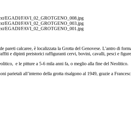
gini/ext/EGADI/FAVI_02_GROTGENO_008.jpg
gini/ext/EGADI/FAVI_02_GROTGENO_003.jpg
gini/ext/EGADI/FAVI_02_GROTGENO_001.jpg
ide pareti calcaree, è localizzata la Grotta del Genovese. L'antro di fo
ffiti e dipinti preistorici raffiguranti cervi, bovini, cavalli, pesci e figu
olitico, e le pitture a 5-6 mila anni fa, o meglio alla fine del Neolitico.
oni parietali all’interno della grotta risalgono al 1949, grazie a Francesc