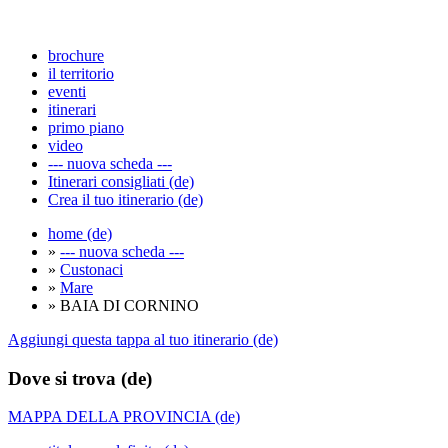
brochure
il territorio
eventi
itinerari
primo piano
video
--- nuova scheda ---
Itinerari consigliati (de)
Crea il tuo itinerario (de)
home (de)
»
--- nuova scheda ---
»
Custonaci
»
Mare
» BAIA DI CORNINO
Aggiungi questa tappa al tuo itinerario (de)
Dove si trova (de)
MAPPA DELLA PROVINCIA (de)