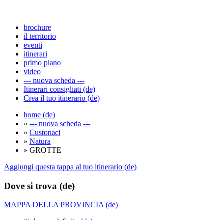
brochure
il territorio
eventi
itinerari
primo piano
video
--- nuova scheda ---
Itinerari consigliati (de)
Crea il tuo itinerario (de)
home (de)
»
--- nuova scheda ---
»
Custonaci
»
Natura
» GROTTE
Aggiungi questa tappa al tuo itinerario (de)
Dove si trova (de)
MAPPA DELLA PROVINCIA (de)