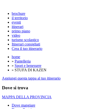
brochure
il territorio
eventi
itinerari
primo piano
video
turismo scolastico
Itinerari consigliati
Crea il tuo itinerario
home
»
Pantelleria
»
Sport e benessere
» STUFA DI KAZEN
Aggiungi questa tappa al tuo itinerario
Dove si trova
MAPPA DELLA PROVINCIA
Dove mangiare