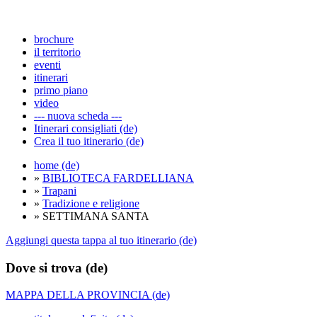
brochure
il territorio
eventi
itinerari
primo piano
video
--- nuova scheda ---
Itinerari consigliati (de)
Crea il tuo itinerario (de)
home (de)
»
BIBLIOTECA FARDELLIANA
»
Trapani
»
Tradizione e religione
» SETTIMANA SANTA
Aggiungi questa tappa al tuo itinerario (de)
Dove si trova (de)
MAPPA DELLA PROVINCIA (de)