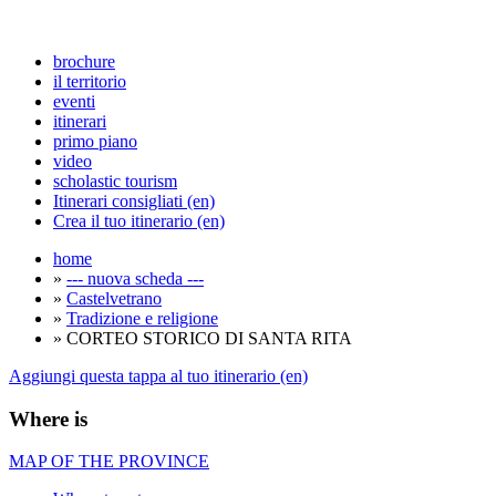
brochure
il territorio
eventi
itinerari
primo piano
video
scholastic tourism
Itinerari consigliati (en)
Crea il tuo itinerario (en)
home
»
--- nuova scheda ---
»
Castelvetrano
»
Tradizione e religione
» CORTEO STORICO DI SANTA RITA
Aggiungi questa tappa al tuo itinerario (en)
Where is
MAP OF THE PROVINCE