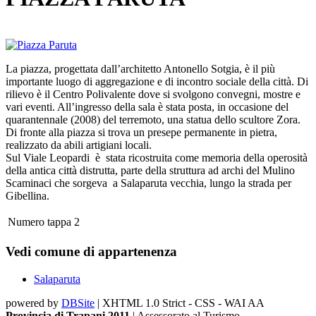
La piazza, progettata dall’architetto Antonello Sotgia, è il più
importante luogo di aggregazione e di incontro sociale della città. Di
rilievo è il Centro Polivalente dove si svolgono convegni, mostre e
vari eventi. All’ingresso della sala è stata posta, in occasione del
quarantennale (2008) del terremoto, una statua dello scultore Zora.
Di fronte alla piazza si trova un presepe permanente in pietra,
realizzato da abili artigiani locali.
Sul Viale Leopardi è stata ricostruita come memoria della operosità
della antica città distrutta, parte della struttura ad archi del Mulino
Scaminaci che sorgeva a Salaparuta vecchia, lungo la strada per
Gibellina.
Numero tappa
2
Vedi comune di appartenenza
Salaparuta
powered by
DBSite
| XHTML 1.0 Strict - CSS - WAI AA
Provincia di Trapani 2011
| Assessorato al Turismo