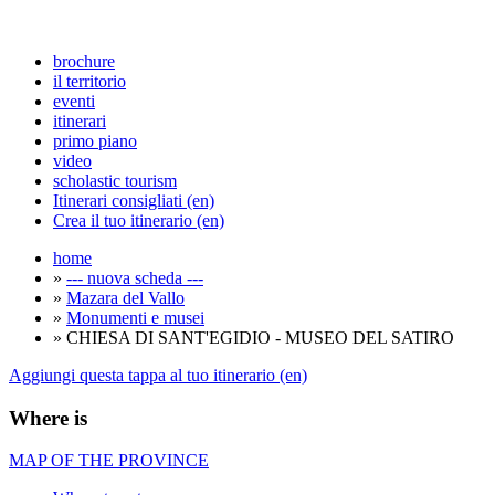
brochure
il territorio
eventi
itinerari
primo piano
video
scholastic tourism
Itinerari consigliati (en)
Crea il tuo itinerario (en)
home
»
--- nuova scheda ---
»
Mazara del Vallo
»
Monumenti e musei
» CHIESA DI SANT'EGIDIO - MUSEO DEL SATIRO
Aggiungi questa tappa al tuo itinerario (en)
Where is
MAP OF THE PROVINCE