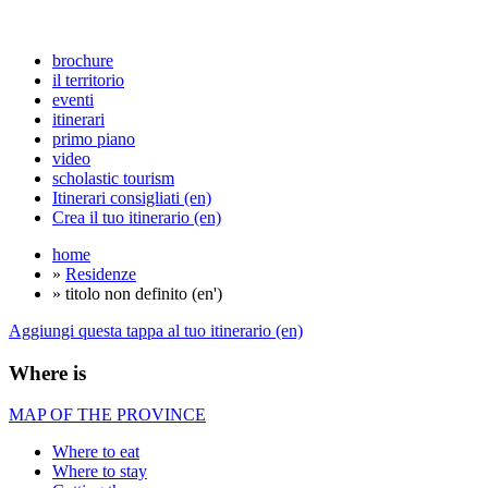
brochure
il territorio
eventi
itinerari
primo piano
video
scholastic tourism
Itinerari consigliati (en)
Crea il tuo itinerario (en)
home
»
Residenze
» titolo non definito (en')
Aggiungi questa tappa al tuo itinerario (en)
Where is
MAP OF THE PROVINCE
Where to eat
Where to stay