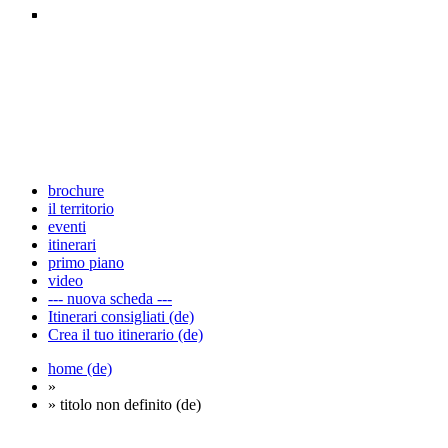
brochure
il territorio
eventi
itinerari
primo piano
video
--- nuova scheda ---
Itinerari consigliati (de)
Crea il tuo itinerario (de)
home (de)
»
» titolo non definito (de)