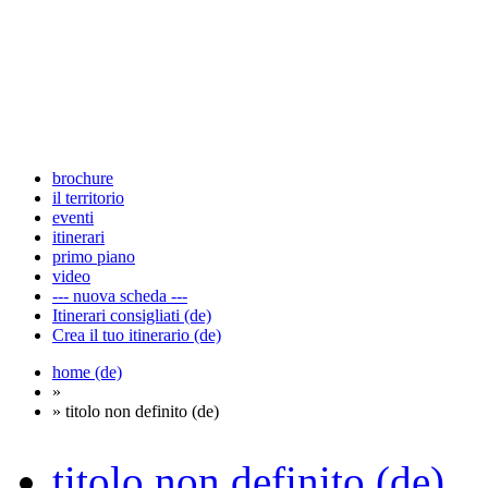
brochure
il territorio
eventi
itinerari
primo piano
video
--- nuova scheda ---
Itinerari consigliati (de)
Crea il tuo itinerario (de)
home (de)
»
» titolo non definito (de)
titolo non definito (de)