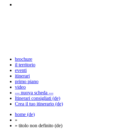
brochure
il territorio
eventi
itinerari
primo piano
video
--- nuova scheda ---
Itinerari consigliati (de)
Crea il tuo itinerario (de)
home (de)
»
» titolo non definito (de)