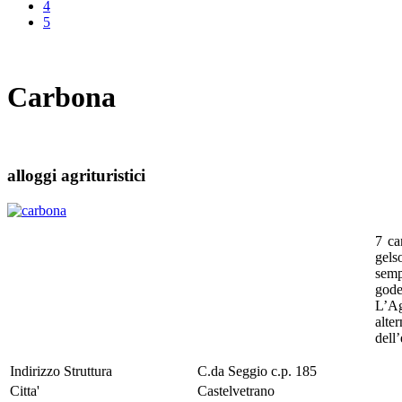
4
5
Carbona
alloggi agrituristici
7 ca
gels
semp
gode
L’Ag
alte
dell’
Indirizzo Struttura
C.da Seggio c.p. 185
Citta'
Castelvetrano