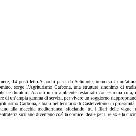
mere, 14 posti letto.A pochi passi da Selinunte, immerso in un’atmosf
omino, sorge l’Agriturismo Carbona, una struttura sinonimo di tradi
lici e durature. Accolti in un ambiente restaurato con estrema cura, 
re di un’ampia gamma di servizi, per vivere un soggiorno riappropriandos
riturismo Carbona, situato nel territorio di Castelvetrano in prossimità d
rnano alla macchia mediterranea, sfociando, tra i filari delle vigne, 
entroterra siciliano diventano così la cornice ideale per il relax e la cu