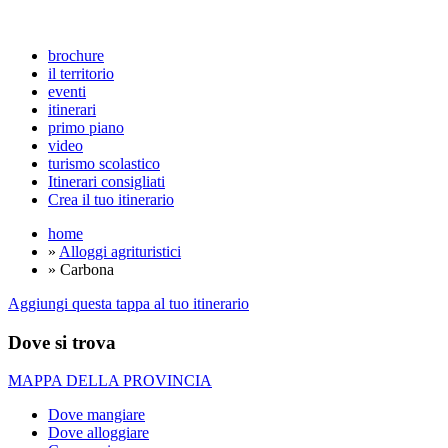
brochure
il territorio
eventi
itinerari
primo piano
video
turismo scolastico
Itinerari consigliati
Crea il tuo itinerario
home
»
Alloggi agrituristici
» Carbona
Aggiungi questa tappa al tuo itinerario
Dove si trova
MAPPA DELLA PROVINCIA
Dove mangiare
Dove alloggiare