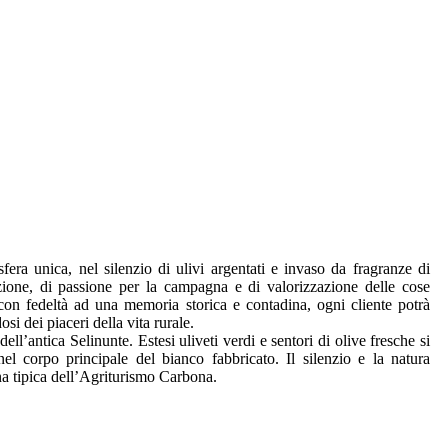
era unica, nel silenzio di ulivi argentati e invaso da fragranze di
zione, di passione per la campagna e di valorizzazione delle cose
con fedeltà ad una memoria storica e contadina, ogni cliente potrà
i dei piaceri della vita rurale.
ell’antica Selinunte. Estesi uliveti verdi e sentori di olive fresche si
nel corpo principale del bianco fabbricato. Il silenzio e la natura
cina tipica dell’Agriturismo Carbona.