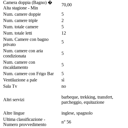
Camera doppia (Bagno) �
70,00
Alta stagione - Min
Num. camere doppie
5
Num. camere triple
2
Num. totale camere
5
Num. totale letti
12
Num. Camere con bagno
5
privato
Num. camere con aria
5
condizionata
Num. camere con
5
riscaldamento
Num. camere con Frigo Bar
5
Ventilazione a pale
sì
Sala Tv
no
barbeque, trekking, transfert,
Altri servizi
parcheggio, equitazione
Altre lingue
inglese, spagnolo
Ultima classificazione -
n° 56
Numero provvedimento