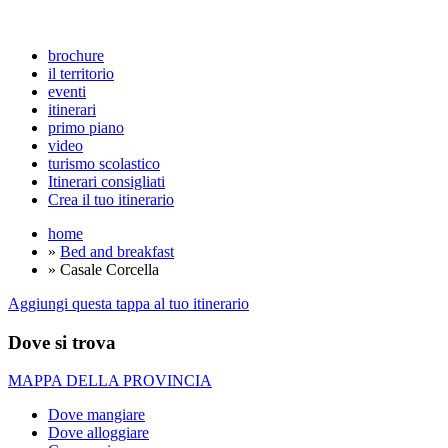
brochure
il territorio
eventi
itinerari
primo piano
video
turismo scolastico
Itinerari consigliati
Crea il tuo itinerario
home
»
Bed and breakfast
» Casale Corcella
Aggiungi questa tappa al tuo itinerario
Dove si trova
MAPPA DELLA PROVINCIA
Dove mangiare
Dove alloggiare