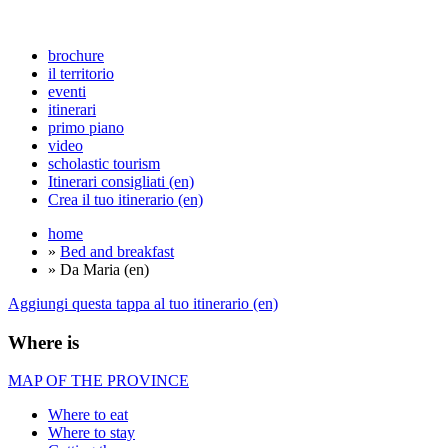
brochure
il territorio
eventi
itinerari
primo piano
video
scholastic tourism
Itinerari consigliati (en)
Crea il tuo itinerario (en)
home
»
Bed and breakfast
» Da Maria (en)
Aggiungi questa tappa al tuo itinerario (en)
Where is
MAP OF THE PROVINCE
Where to eat
Where to stay