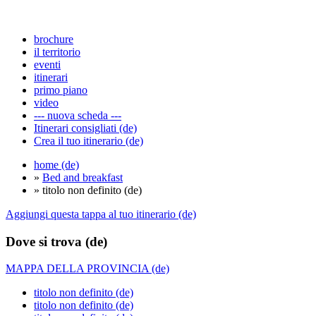
brochure
il territorio
eventi
itinerari
primo piano
video
--- nuova scheda ---
Itinerari consigliati (de)
Crea il tuo itinerario (de)
home (de)
»
Bed and breakfast
» titolo non definito (de)
Aggiungi questa tappa al tuo itinerario (de)
Dove si trova (de)
MAPPA DELLA PROVINCIA (de)
titolo non definito (de)
titolo non definito (de)