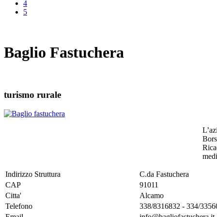
4
5
Baglio Fastuchera
turismo rurale
L’az
Bors
Rica
medit
Indirizzo Struttura
C.da Fastuchera
CAP
91011
Citta'
Alcamo
Telefono
338/8316832 - 334/3356
Email
info@bagliofastuchera.it