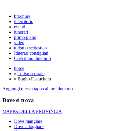
brochure
il territorio
eventi
itinerari
primo piano
video
turismo scolastico
Itinerari consigliati
Crea il tuo itinerario
home
»
Turismo rurale
» Baglio Fastuchera
Aggiungi questa tappa al tuo itinerario
Dove si trova
MAPPA DELLA PROVINCIA
Dove mangiare
Dove alloggiare