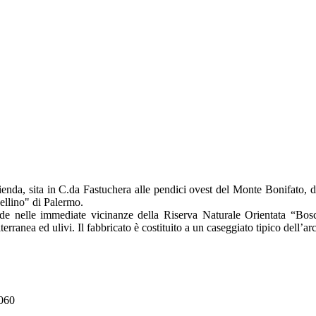
ienda, sita in C.da Fastuchera alle pendici ovest del Monte Bonifato, 
ellino" di Palermo.
de nelle immediate vicinanze della Riserva Naturale Orientata “Bosc
erranea ed ulivi. Il fabbricato è costituito a un caseggiato tipico dell’ar
060