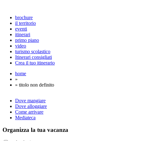
brochure
il territorio
eventi
itinerari
primo piano
video
turismo scolastico
Itinerari consigliati
Crea il tuo itinerario
home
»
» titolo non definito
Dove mangiare
Dove alloggiare
Come arrivare
Mediateca
Organizza
la tua vacanza