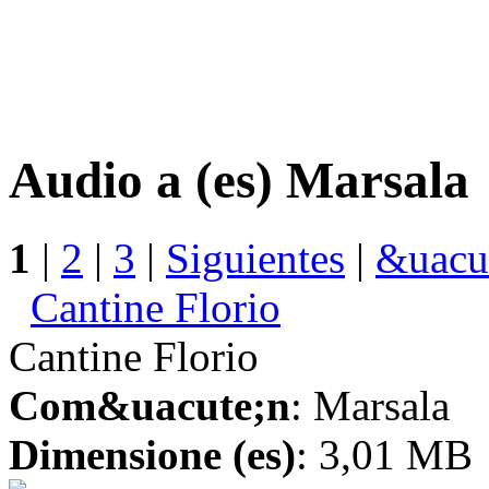
Audio a (es) Marsala
1
|
2
|
3
|
Siguientes
|
&uacut
Cantine Florio
Cantine Florio
Com&uacute;n
: Marsala
Dimensione (es)
: 3,01 MB