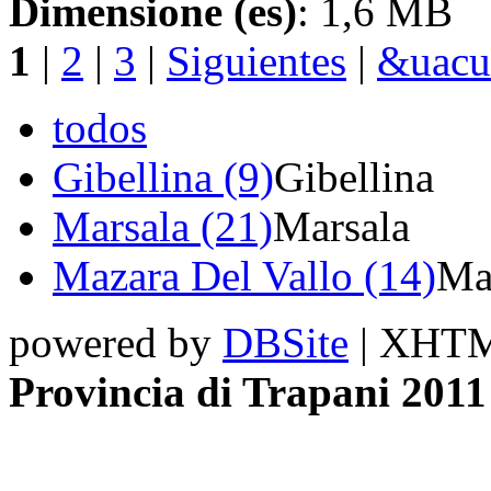
Dimensione (es)
: 1,6 MB
1
|
2
|
3
|
Siguientes
|
&uacut
todos
Gibellina (9)
Gibellina
Marsala (21)
Marsala
Mazara Del Vallo (14)
Ma
powered by
DBSite
| XHTML
Provincia di Trapani 2011