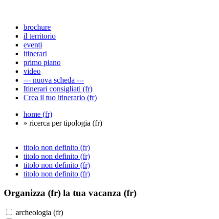
brochure
il territorio
eventi
itinerari
primo piano
video
--- nuova scheda ---
Itinerari consigliati (fr)
Crea il tuo itinerario (fr)
home (fr)
» ricerca per tipologia (fr)
titolo non definito (fr)
titolo non definito (fr)
titolo non definito (fr)
titolo non definito (fr)
Organizza (fr)
la tua vacanza (fr)
archeologia (fr)