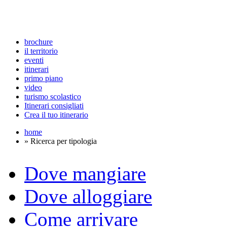
brochure
il territorio
eventi
itinerari
primo piano
video
turismo scolastico
Itinerari consigliati
Crea il tuo itinerario
home
» Ricerca per tipologia
Dove mangiare
Dove alloggiare
Come arrivare