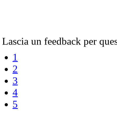
Lascia un feedback per ques
1
2
3
4
5