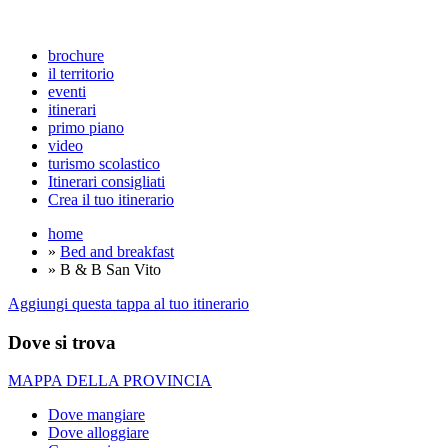
brochure
il territorio
eventi
itinerari
primo piano
video
turismo scolastico
Itinerari consigliati
Crea il tuo itinerario
home
»
Bed and breakfast
» B & B San Vito
Aggiungi questa tappa al tuo itinerario
Dove si trova
MAPPA DELLA PROVINCIA
Dove mangiare
Dove alloggiare