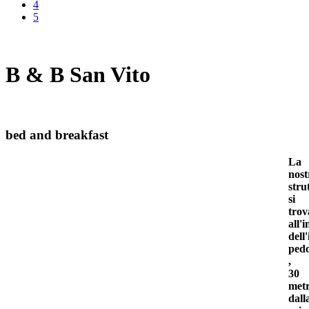
4
5
B & B San Vito
bed and breakfast
La
nost
stru
si
trov
all'
dell'
ped
,
30
metr
dall