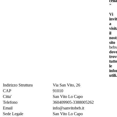
celi
"
Vi
invi
a
visi
il
nost
sito
bebs
dov
trov
tutt
le
info
utili.
Indirizzo Struttura
Via San Vito, 26
CAP
91010
Citta'
San Vito Lo Capo
Telefono
360409905-3388005262
Email
info@sanvitobeb.it
Sede Legale
San Vito Lo Capo