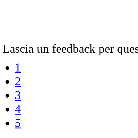
Lascia un feedback per ques
1
2
3
4
5