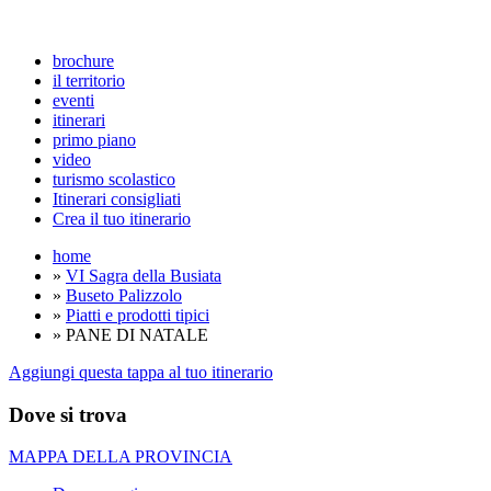
brochure
il territorio
eventi
itinerari
primo piano
video
turismo scolastico
Itinerari consigliati
Crea il tuo itinerario
home
»
VI Sagra della Busiata
»
Buseto Palizzolo
»
Piatti e prodotti tipici
» PANE DI NATALE
Aggiungi questa tappa al tuo itinerario
Dove si trova
MAPPA DELLA PROVINCIA