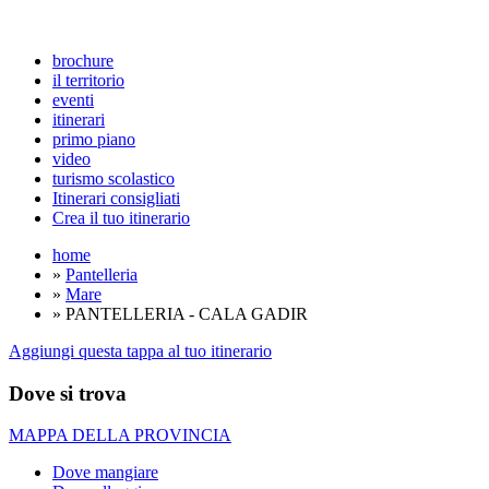
brochure
il territorio
eventi
itinerari
primo piano
video
turismo scolastico
Itinerari consigliati
Crea il tuo itinerario
home
»
Pantelleria
»
Mare
» PANTELLERIA - CALA GADIR
Aggiungi questa tappa al tuo itinerario
Dove si trova
MAPPA DELLA PROVINCIA
Dove mangiare