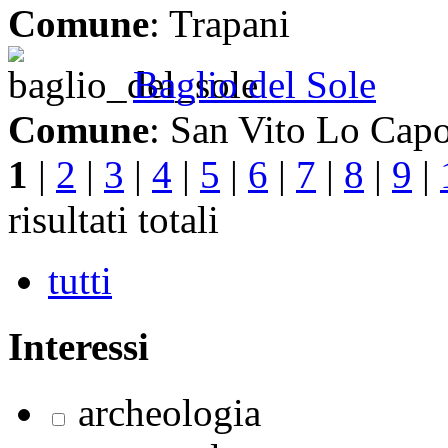
Comune
: Trapani
Baglio del Sole
Comune
: San Vito Lo Cap
1
|
2
|
3
|
4
|
5
|
6
|
7
|
8
|
9
|
risultati totali
tutti
Interessi
archeologia