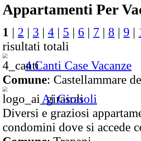
Appartamenti Per Vac
1
|
2
|
3
|
4
|
5
|
6
|
7
|
8
|
9
|
risultati totali
4 Canti Case Vacanze
Comune
: Castellammare de
Ai Girasoli
Diversi e graziosi appartame
condomini dove si accede con