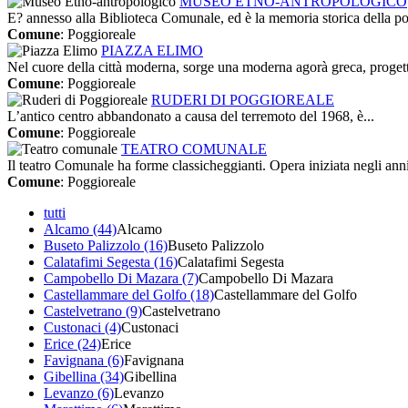
MUSEO ETNO-ANTROPOLOGICO
E? annesso alla Biblioteca Comunale, ed è la memoria storica della po
Comune
: Poggioreale
PIAZZA ELIMO
Nel cuore della città moderna, sorge una moderna agorà greca, progett
Comune
: Poggioreale
RUDERI DI POGGIOREALE
L’antico centro abbandonato a causa del terremoto del 1968, è...
Comune
: Poggioreale
TEATRO COMUNALE
Il teatro Comunale ha forme classicheggianti. Opera iniziata negli anni
Comune
: Poggioreale
tutti
Alcamo (44)
Alcamo
Buseto Palizzolo (16)
Buseto Palizzolo
Calatafimi Segesta (16)
Calatafimi Segesta
Campobello Di Mazara (7)
Campobello Di Mazara
Castellammare del Golfo (18)
Castellammare del Golfo
Castelvetrano (9)
Castelvetrano
Custonaci (4)
Custonaci
Erice (24)
Erice
Favignana (6)
Favignana
Gibellina (34)
Gibellina
Levanzo (6)
Levanzo