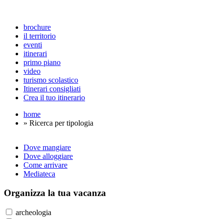
brochure
il territorio
eventi
itinerari
primo piano
video
turismo scolastico
Itinerari consigliati
Crea il tuo itinerario
home
» Ricerca per tipologia
Dove mangiare
Dove alloggiare
Come arrivare
Mediateca
Organizza
la tua vacanza
archeologia