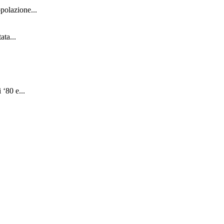
polazione...
ata...
 ‘80 e...