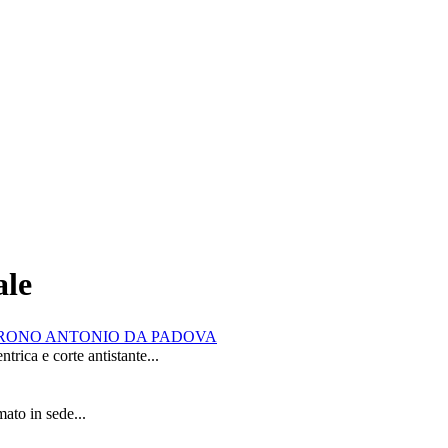
ale
RONO ANTONIO DA PADOVA
rica e corte antistante...
ato in sede...