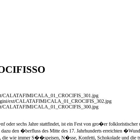
OCIFISSO
ini/ext/CALATAFIMI/CALA_01_CROCIFIS_301.jpg
/immagini/ext/CALATAFIMI/CALA_01_CROCIFIS_302.jpg
ini/ext/CALATAFIMI/CALA_01_CROCIFIS_300.jpg
nf oder sechs Jahre stattfindet, ist ein Fest von gro�er folkloristische
nt dazu den �berfluss des Mitte des 17. Jahrhunderts erreichten �Wun
 die wie immer S��speisen, N�sse, Konfetti, Schokolade und die ty