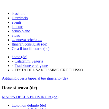
brochure
il territorio
eventi
itinerari
primo piano
video
--- nuova scheda ---
Itinerari consigliati (de)
Crea il tuo itinerario (de)
home (de)
»
Calatafimi Segesta
»
Tradizione e religione
» FESTA DEL SANTISSIMO CROCIFISSO
Aggiungi questa tappa al tuo itinerario (de)
Dove si trova (de)
MAPPA DELLA PROVINCIA (de)
titolo non definito (de)