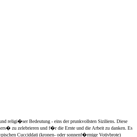
r und religi�ser Bedeutung - eins der prunkvollsten Siziliens. Diese
ders� zu zelebrieren und f�r die Ernte und die Arbeit zu danken. Es
pischen Cucciddati (kronen- oder sonnenf�rmige Votivbrote)