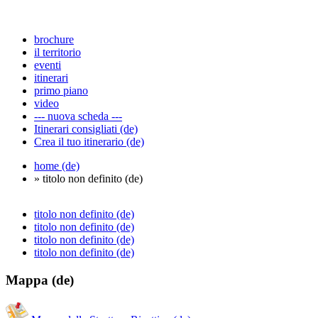
brochure
il territorio
eventi
itinerari
primo piano
video
--- nuova scheda ---
Itinerari consigliati (de)
Crea il tuo itinerario (de)
home (de)
» titolo non definito (de)
titolo non definito (de)
titolo non definito (de)
titolo non definito (de)
titolo non definito (de)
Mappa (de)