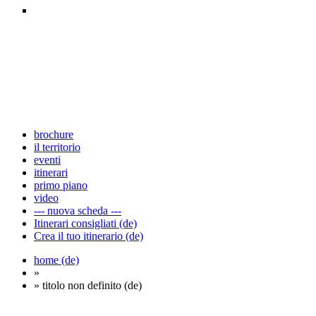
brochure
il territorio
eventi
itinerari
primo piano
video
--- nuova scheda ---
Itinerari consigliati (de)
Crea il tuo itinerario (de)
home (de)
»
» titolo non definito (de)