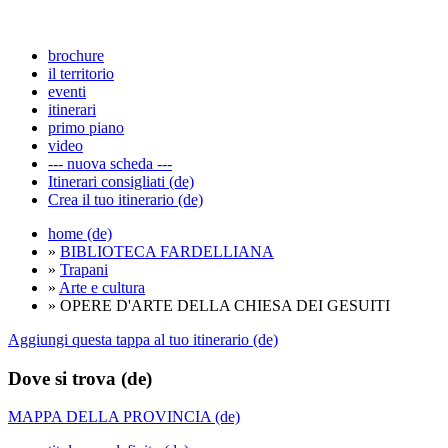
brochure
il territorio
eventi
itinerari
primo piano
video
--- nuova scheda ---
Itinerari consigliati (de)
Crea il tuo itinerario (de)
home (de)
»
BIBLIOTECA FARDELLIANA
»
Trapani
»
Arte e cultura
» OPERE D'ARTE DELLA CHIESA DEI GESUITI
Aggiungi questa tappa al tuo itinerario (de)
Dove si trova (de)
MAPPA DELLA PROVINCIA (de)