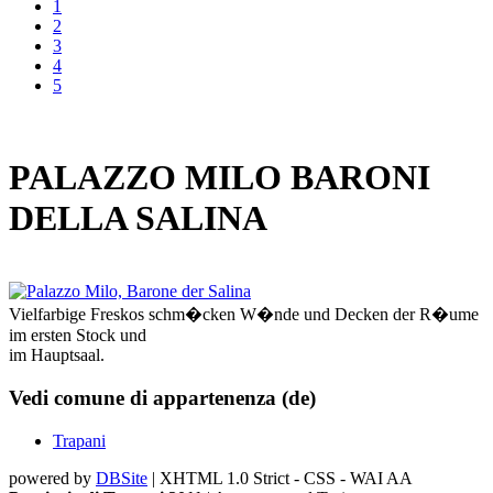
1
2
3
4
5
PALAZZO MILO BARONI
DELLA SALINA
Vielfarbige Freskos schm�cken W�nde und Decken der R�ume
im ersten Stock und
im Hauptsaal.
Vedi comune di appartenenza (de)
Trapani
powered by
DBSite
| XHTML 1.0 Strict - CSS - WAI AA