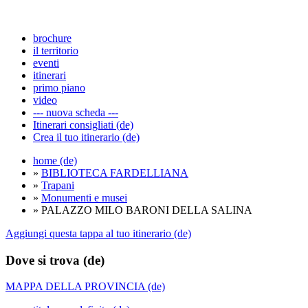
brochure
il territorio
eventi
itinerari
primo piano
video
--- nuova scheda ---
Itinerari consigliati (de)
Crea il tuo itinerario (de)
home (de)
»
BIBLIOTECA FARDELLIANA
»
Trapani
»
Monumenti e musei
» PALAZZO MILO BARONI DELLA SALINA
Aggiungi questa tappa al tuo itinerario (de)
Dove si trova (de)
MAPPA DELLA PROVINCIA (de)