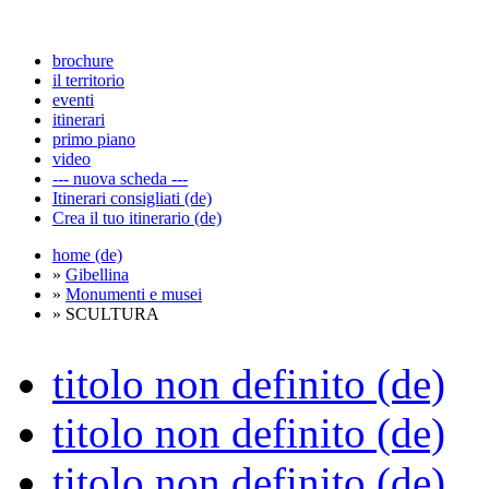
brochure
il territorio
eventi
itinerari
primo piano
video
--- nuova scheda ---
Itinerari consigliati (de)
Crea il tuo itinerario (de)
home (de)
»
Gibellina
»
Monumenti e musei
» SCULTURA
titolo non definito (de)
titolo non definito (de)
titolo non definito (de)