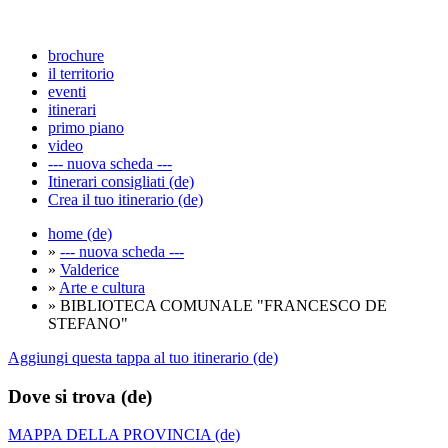
brochure
il territorio
eventi
itinerari
primo piano
video
--- nuova scheda ---
Itinerari consigliati (de)
Crea il tuo itinerario (de)
home (de)
»
--- nuova scheda ---
»
Valderice
»
Arte e cultura
» BIBLIOTECA COMUNALE "FRANCESCO DE
STEFANO"
Aggiungi questa tappa al tuo itinerario (de)
Dove si trova (de)
MAPPA DELLA PROVINCIA (de)