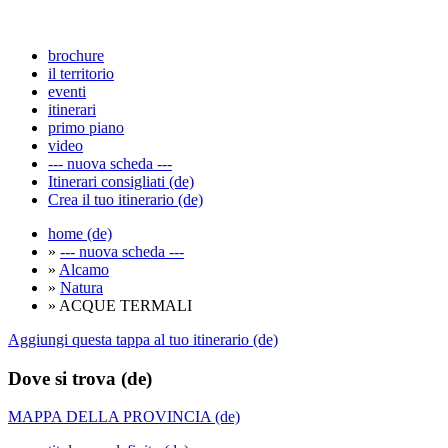
brochure
il territorio
eventi
itinerari
primo piano
video
--- nuova scheda ---
Itinerari consigliati (de)
Crea il tuo itinerario (de)
home (de)
»
--- nuova scheda ---
»
Alcamo
»
Natura
» ACQUE TERMALI
Aggiungi questa tappa al tuo itinerario (de)
Dove si trova (de)
MAPPA DELLA PROVINCIA (de)