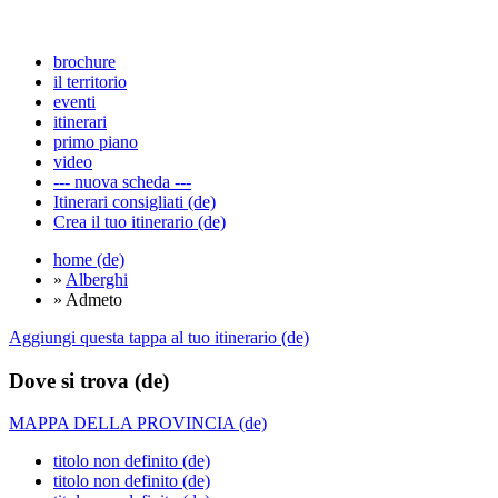
brochure
il territorio
eventi
itinerari
primo piano
video
--- nuova scheda ---
Itinerari consigliati (de)
Crea il tuo itinerario (de)
home (de)
»
Alberghi
» Admeto
Aggiungi questa tappa al tuo itinerario (de)
Dove si trova (de)
MAPPA DELLA PROVINCIA (de)
titolo non definito (de)
titolo non definito (de)