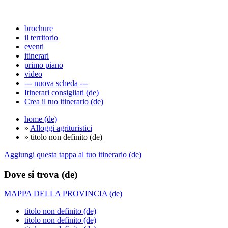
brochure
il territorio
eventi
itinerari
primo piano
video
--- nuova scheda ---
Itinerari consigliati (de)
Crea il tuo itinerario (de)
home (de)
»
Alloggi agrituristici
» titolo non definito (de)
Aggiungi questa tappa al tuo itinerario (de)
Dove si trova (de)
MAPPA DELLA PROVINCIA (de)
titolo non definito (de)
titolo non definito (de)