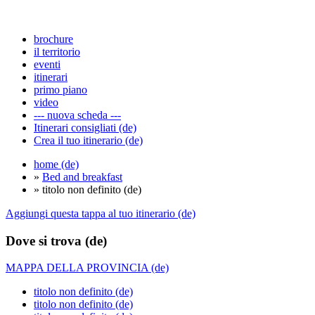
brochure
il territorio
eventi
itinerari
primo piano
video
--- nuova scheda ---
Itinerari consigliati (de)
Crea il tuo itinerario (de)
home (de)
»
Bed and breakfast
» titolo non definito (de)
Aggiungi questa tappa al tuo itinerario (de)
Dove si trova (de)
MAPPA DELLA PROVINCIA (de)
titolo non definito (de)
titolo non definito (de)