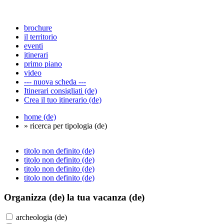
brochure
il territorio
eventi
itinerari
primo piano
video
--- nuova scheda ---
Itinerari consigliati (de)
Crea il tuo itinerario (de)
home (de)
» ricerca per tipologia (de)
titolo non definito (de)
titolo non definito (de)
titolo non definito (de)
titolo non definito (de)
Organizza (de)
la tua vacanza (de)
archeologia (de)