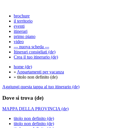
brochure
il territorio
eventi
itinerari
primo piano
video
--- nuova scheda ---
Itinerari consigliati (de)
Crea il tuo itinerario (de)
home (de)
»
Appartamenti per vacanza
» titolo non definito (de)
Aggiungi questa tappa al tuo itinerario (de)
Dove si trova (de)
MAPPA DELLA PROVINCIA (de)
titolo non definito (de)
titolo non definito (de)